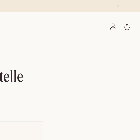
rtelle VIP (澳門)
購
登
物
入
籃
elle