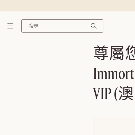
跳至內
尊屬您的感官綻放．年度Immorte
容
填寫欄位時，驗證按鈕後會顯示建議面板。使用 Tab 鍵存取它們。
尊屬
Immort
VIP (